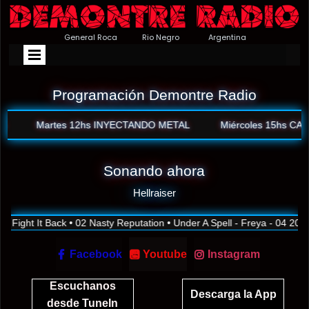
General Roca Rio Negro Argentina
Programación Demontre Radio
Martes 12hs INYECTANDO METAL
Miércoles 15hs CAB
Sonando ahora
Hellraiser
- Fight It Back • 02 Nasty Reputation • Under A Spell - Freya - 04 202

Facebook
Youtube
Instagram


Escuchanos
Descarga la App
desde TuneIn